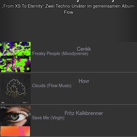
no-Urväter im gemeinsamen Album-
low
Cenkk
Freaky People (Moodyverse)
Hovr
Clouds (Flow Music)
Fritz Kalkbrenner
Save Me (Virgin)