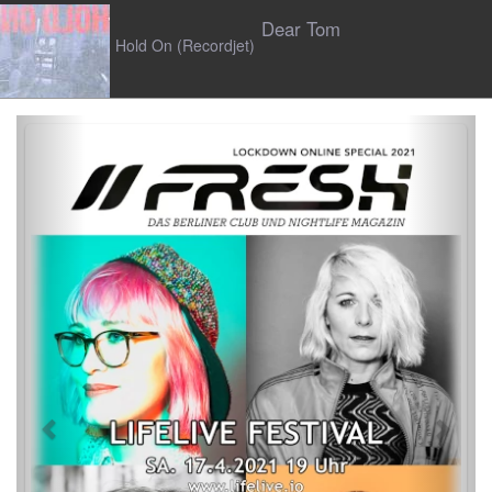
Dear Tom
Hold On (Recordjet)
Previous
Next
N/UM
Fade The Heart (Ninetofire)
Sacha Harland
Let Me Be (Act Like Adutls)
Mehr Musik Reviews