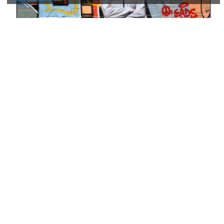
NIC KNATTERTON
S'Express - Theme From S-Express The Remixes - Hot
Creations