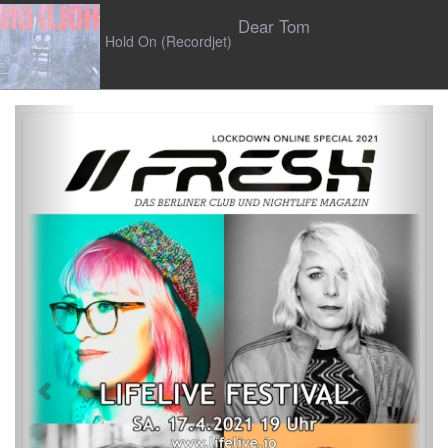
Dear Tom
Hold On (Recordjet)
Previous
Next
N/UM
Fade The Heart (Ninetofire)
Sacha Harland
Let Me Be (Act Like Adutls)
Mehr Musik Reviews