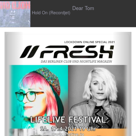
Dear Tom
Hold On (Recordjet)
Previous
Next
N/UM
Fade The Heart (Ninetofire)
Sacha Harland
Let Me Be (Act Like Adutls)
Mehr Musik Reviews