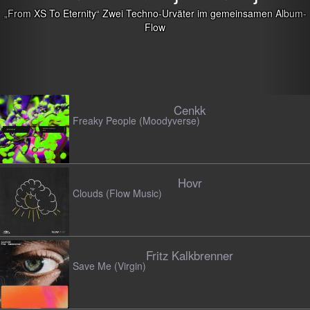
no-Urväter im gemeinsamen Album-
low
Cenkk
Freaky People (Moodyverse)
Hovr
Clouds (Flow Music)
Fritz Kalkbrenner
Save Me (Virgin)