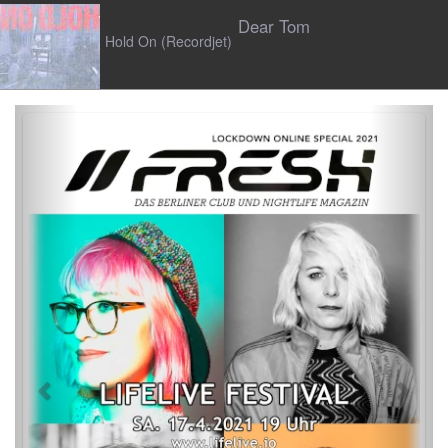
Dear Tom
Hold On (Recordjet)
Previous
Next
N/UM
Fade The Heart (Ninetofire)
Sacha Harland
Let Me Be (Act Like Adutls)
Mehr Musik Reviews