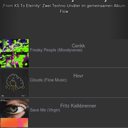
no-Urväter im gemeinsamen Album-
low
Cenkk
Freaky People (Moodyverse)
Hovr
Clouds (Flow Music)
Fritz Kalkbrenner
Save Me (Virgin)