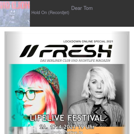
Dear Tom
Hold On (Recordjet)
Previous
Next
N/UM
Fade The Heart (Ninetofire)
Sacha Harland
Let Me Be (Act Like Adutls)
Mehr Musik Reviews