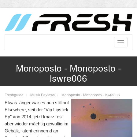
Monoposto - Monoposto -
lswre006
Freshguide
Musik Reviews
Monoposto - Monoposto - lswre006
Etwas länger war es nun still auf 
Elsewhere, seit der “Vip Lipstick 
Ep” von 2014, jetzt knarzt es 
aber wieder mächtig gewaltig im 
Gebälk, latent erinnernd an 