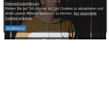
Datenschutzerklärung
.
Klicken Sie auf "Ich stimme zu", um Cookies zu akzeptieren und
direkt unsere Website besuchen zu können.
Nur essentielle
Cookies erlauben
Ich stimme zu
Thomas Lizzara
NIC KNATTERTON