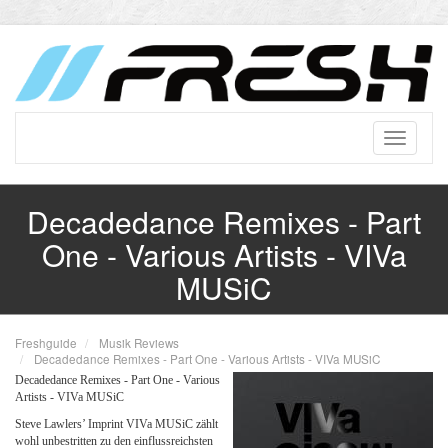
Decadedance Remixes - Part
One - Various Artists - VIVa
MUSiC
Freshguide
Musik Reviews
Decadedance Remixes - Part One - Various Artists - VIVa MUSiC
Decadedance Remixes - Part One - Various
Artists - VIVa MUSiC
Steve Lawlers’ Imprint VIVa MUSiC zählt
wohl unbestritten zu den einflussreichsten