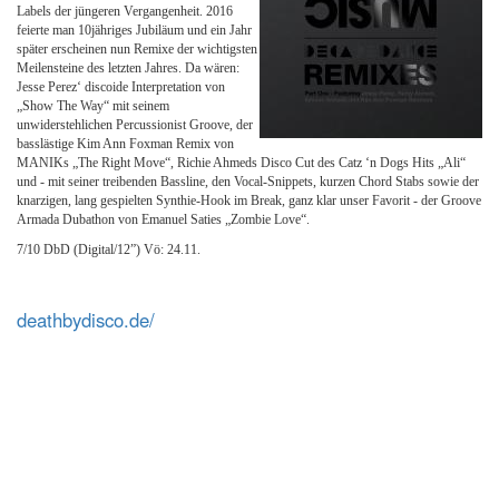
Labels der jüngeren Vergangenheit. 2016
feierte man 10jähriges Jubiläum und ein Jahr
später erscheinen nun Remixe der wichtigsten
Meilensteine des letzten Jahres. Da wären:
Jesse Perez‘ discoide Interpretation von
„Show The Way“ mit seinem
unwiderstehlichen Percussionist Groove, der
basslästige Kim Ann Foxman Remix von
MANIKs „The Right Move“, Richie Ahmeds Disco Cut des Catz ‘n Dogs Hits „Ali“
und - mit seiner treibenden Bassline, den Vocal-Snippets, kurzen Chord Stabs sowie der
knarzigen, lang gespielten Synthie-Hook im Break, ganz klar unser Favorit - der Groove
Armada Dubathon von Emanuel Saties „Zombie Love“.
7/10 DbD (Digital/12”) Vö: 24.11.
deathbydisco.de/