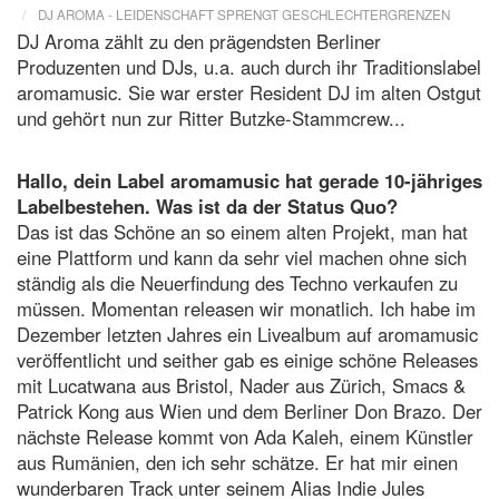
DJ AROMA - LEIDENSCHAFT SPRENGT GESCHLECHTERGRENZEN
DJ Aroma zählt zu den prägendsten Berliner
Produzenten und DJs, u.a. auch durch ihr Traditionslabel
aromamusic. Sie war
erster Resident DJ im alten Ostgut
und gehört nun zur Ritter Butzke-Stammcrew...
Hallo, dein Label aromamusic hat gerade 10-jähriges
Labelbestehen.
Was ist da der Status Quo?
Das ist das Schöne an so einem alten Projekt, man hat
eine Plattform und kann da sehr viel machen ohne sich
ständig als die Neuerfindung des Techno verkaufen zu
müssen. Momentan releasen wir monatlich. Ich habe im
Dezember letzten Jahres ein Livealbum auf aromamusic
veröffentlicht und seither gab es einige schöne Releases
mit Lucatwana aus Bristol, Nader aus Zürich, Smacs &
Patrick Kong aus Wien und dem Berliner Don Brazo. Der
nächste Release kommt von Ada Kaleh, einem Künstler
aus Rumänien, den ich sehr schätze. Er hat mir einen
wunderbaren Track unter seinem Alias Indie Jules