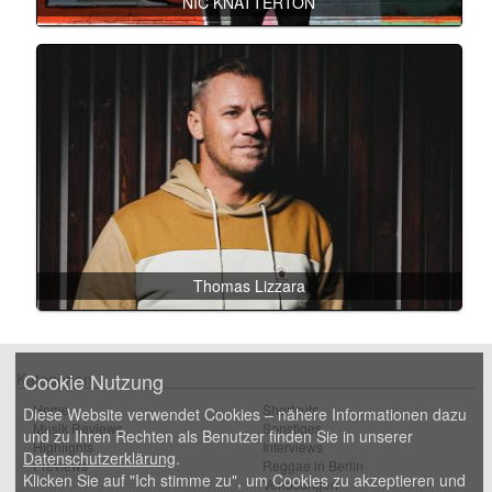
NIC KNATTERTON
Thomas Lizzara
Cookie Nutzung
Kategorien
Home
Shortcuts
Diese Website verwendet Cookies – nähere Informationen dazu
Musik Reviews
Sonstiges
und zu Ihren Rechten als Benutzer finden Sie in unserer
Highlights
Interviews
Datenschutzerklärung
.
Previews
Reggae in Berlin
Klicken Sie auf "Ich stimme zu", um Cookies zu akzeptieren und
Verlosungen